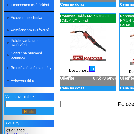
Cena na dotaz
Cena na
Elektrochemické čištění
Rohrman Hořák MAP RM230L
Rohrma
Autogenní technika
RMC 4,5m LF (Z)
RMC 4,5
spínač
Pomůcky pro svařování
Polohovadla pro
svařování
Ochranné pracovní
pomůcky
Brusné a řezné materiály
Dostupnost:
Do
Ušetříte
0 Kč (9.64%)
Ušetříte
Vybavení dílny
Cena na dotaz
Cena na
Vyhledávání zboží
Polože
Aktuality
07.04.2022