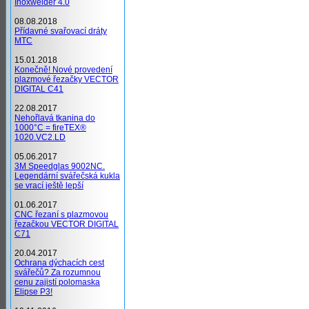
Inoxwelder 4.0
08.08.2018
Přídavné svařovací dráty
MTC
15.01.2018
Konečně! Nové provedení
plazmové řezačky VECTOR
DIGITAL C41
22.08.2017
Nehořlavá tkanina do
1000°C = fireTEX®
1020.VC2.LD
05.06.2017
3M Speedglas 9002NC.
Legendární svářečská kukla
se vrací ještě lepší
01.06.2017
CNC řezaní s plazmovou
řezačkou VECTOR DIGITAL
C71
20.04.2017
Ochrana dýchacích cest
svářečů? Za rozumnou
cenu zajistí polomaska
Elipse P3!