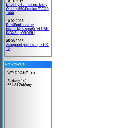
10.11.2016
Nový krycí zorník pro kukly
Optrel p550/Fronius FAZOR
1000
10.02.2016
Rozšíření nabídky
technických sprejů (ALUSIL,
INOXSIL, OROSIL)
05.08.2015
Autogenní pálící strojek HK-
12
Provozovatel
WELDPOINT s.r.o.
Zakřany 141
664 84 Zakřany