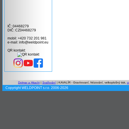
IČ: 04468279
DIČ: CZ04468279
mobil: +420 732 201 981
e-mail: info@weldpoint.eu
QR kontakt:
Dolmar a Hitachi
|
Svařování
| KAVALÍR - Gravírovaní, frézování, velkoplošný tisk,
c
Copyright WELDPOINT s.r.o. 2006-2026