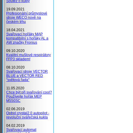
Soutěž o kukly
19.09.2021
Profesionální průmyslové
stroje WECO nově na
českém trhu
18.04.2021
Svařovací hořáky MAP
kompatibilní s hořáky AL a
AW značky Fronius
09.10.2020
Kvalitní mušlové respirátory
FFP3 skladem!
08.10.2020
Svařovací stroje VECTOR
BLUE a VECTOR RED
"světová řada"
11.05.2020
Chce být při svařování cool?
Používejte hořák MEP
M550SC
02.06.2019
Optrel crystal2.0 autopilot -
revoluční svářečská kukla
04.02.2019
Svařovací automat