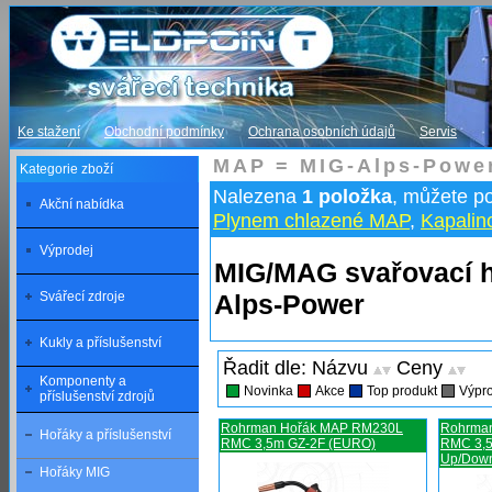
Ke stažení
Obchodní podmínky
Ochrana osobních údajů
Servis
MAP = MIG-Alps-Powe
Kategorie zboží
Nalezena
1 položka
, můžete p
Akční nabídka
Plynem chlazené MAP
,
Kapalin
Výprodej
MIG/MAG svařovací 
Alps-Power
Svářecí zdroje
Kukly a příslušenství
Řadit dle: Názvu
Ceny
Komponenty a
Novinka
Akce
Top produkt
Výpr
příslušenství zdrojů
Rohrman Hořák MAP RM230L
Rohrma
Hořáky a příslušenství
RMC 3,5m GZ-2F (EURO)
RMC 3,5
Up/Down
Hořáky MIG