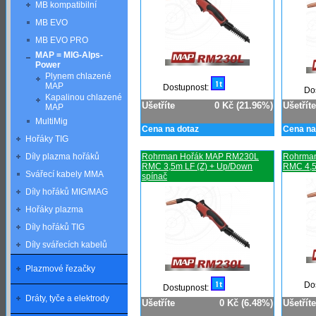
MB kompatibilní
MB EVO
MB EVO PRO
MAP = MIG-Alps-
Power
Plynem chlazené
MAP
Dostupnost:
Do
Kapalinou chlazené
Ušetříte
0 Kč (21.96%)
Ušetříte
MAP
MultiMig
Cena na dotaz
Cena na
Hořáky TIG
Rohrman Hořák MAP RM230L
Rohrma
Díly plazma hořáků
RMC 3,5m LF (Z) + Up/Down
RMC 4,5
Svářecí kabely MMA
spínač
Díly hořáků MIG/MAG
Hořáky plazma
Díly hořáků TIG
Díly svářecích kabelů
Plazmové řezačky
Do
Dostupnost:
Dráty, tyče a elektrody
Ušetříte
0 Kč (6.48%)
Ušetříte