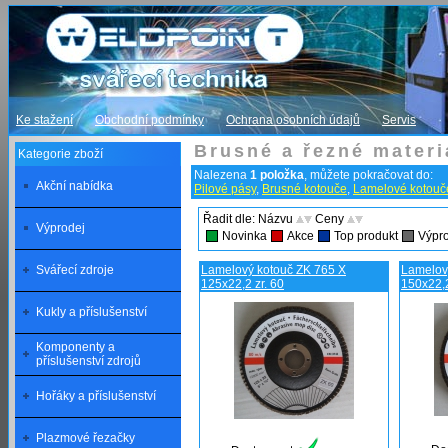
Ke stažení
Obchodní podmínky
Ochrana osobních údajů
Servis
Brusné a řezné materi
Kategorie zboží
Nalezena
1 položka
, můžete pokračovat do:
Akční nabídka
Pilové pásy
,
Brusné kotouče
,
Lamelové kotouč
Řadit dle: Názvu
Ceny
Výprodej
Novinka
Akce
Top produkt
Výpr
Svářecí zdroje
Lamelový kotouč ZK 765 X
Lamelov
125x22,2 zr. 60
150x22,2
Kukly a příslušenství
Komponenty a
příslušenství zdrojů
Hořáky a příslušenství
Plazmové řezačky