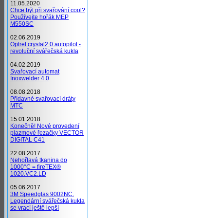
11.05.2020
Chce být při svařování cool?
Používejte hořák MEP
M550SC
02.06.2019
Optrel crystal2.0 autopilot -
revoluční svářečská kukla
04.02.2019
Svařovací automat
Inoxwelder 4.0
08.08.2018
Přídavné svařovací dráty
MTC
15.01.2018
Konečně! Nové provedení
plazmové řezačky VECTOR
DIGITAL C41
22.08.2017
Nehořlavá tkanina do
1000°C = fireTEX®
1020.VC2.LD
05.06.2017
3M Speedglas 9002NC.
Legendární svářečská kukla
se vrací ještě lepší