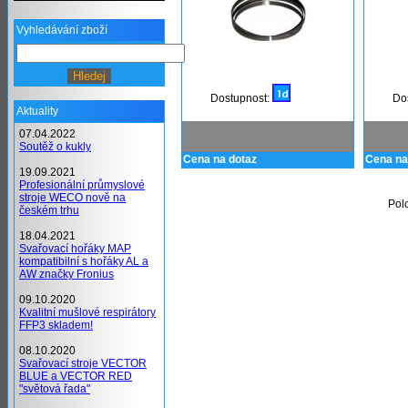
Vyhledávání zboží
Dostupnost:
Do
Aktuality
07.04.2022
Soutěž o kukly
Cena na dotaz
Cena na
19.09.2021
Profesionální průmyslové
stroje WECO nově na
Pol
českém trhu
18.04.2021
Svařovací hořáky MAP
kompatibilní s hořáky AL a
AW značky Fronius
09.10.2020
Kvalitní mušlové respirátory
FFP3 skladem!
08.10.2020
Svařovací stroje VECTOR
BLUE a VECTOR RED
"světová řada"