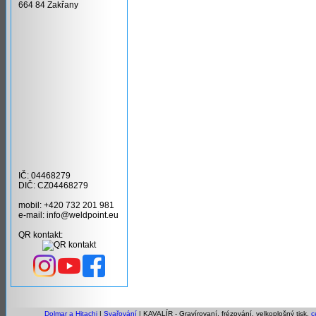
664 84 Zakřany
IČ: 04468279
DIČ: CZ04468279
mobil: +420 732 201 981
e-mail: info@weldpoint.eu
QR kontakt:
Dolmar a Hitachi
|
Svařování
| KAVALÍR - Gravírovaní, frézování, velkoplošný tisk,
c