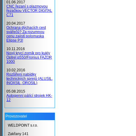
01.06.2017
CNC řezaní s plazmovou
řezačkou VECTOR DIGITAL
C71
20.04.2017
Ochrana dýchacích cest
svářečů? Za rozumnou
cenu zajistí polomaska
Elipse P3!
10.11.2016
Nový krycí zorník pro kukly
Optrel p550/Fronius FAZOR
1000
10.02.2016
Rozšíření nabídky
technických sprejů (ALUSIL,
INOXSIL, OROSIL)
05.08.2015
Autogenní pálící strojek HK-
12
Provozovatel
WELDPOINT s.r.o.
Zakřany 141