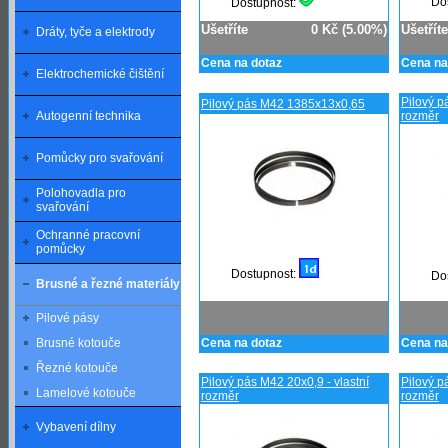
Do
Dostupnost:
Ušetříte
0 Kč (5.00%)
Ušetříte
Dráty, tyče a elektrody
Cena na dotaz
Cena na
Elektrochemické čištění
Pilový p
Pilový pás M42 1385x13x0,65
Autogenní technika
rozměr
Pomůcky pro svařování
Polohovadla pro
svařování
Ochranné pracovní
pomůcky
Dostupnost:
Do
Brusné a řezné materiály
Pilové pásy
Brusné kotouče
Cena na dotaz
Cena na
Řezné kotouče
Pilový pás M42 20x0,9 - vlastní
Pilový p
Lamelové kotouče
rozměr
rozměr
Vybavení dílny