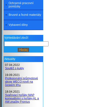
Ochranné pracovní
pomůcky
Brusné a řezné materiály
Vybavení dílny
Vyhledávání zboží
Aktuality
07.04.2022
Soutěž o kukly
19.09.2021
Profesionální průmyslové
stroje WECO nově na
českém trhu
18.04.2021
Svařovací hořáky MAP
kompatibilní s hořáky AL a
AW značky Fronius