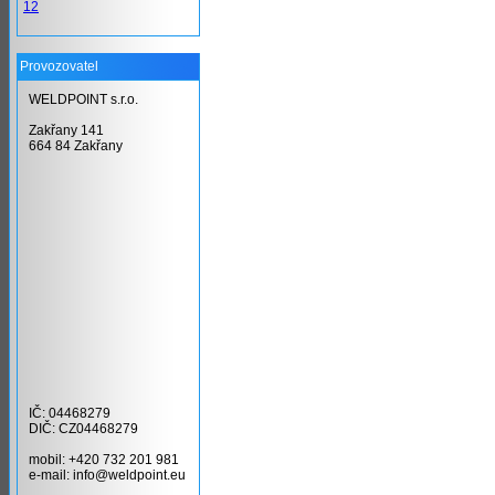
12
Provozovatel
WELDPOINT s.r.o.
Zakřany 141
664 84 Zakřany
IČ: 04468279
DIČ: CZ04468279
mobil: +420 732 201 981
e-mail: info@weldpoint.eu