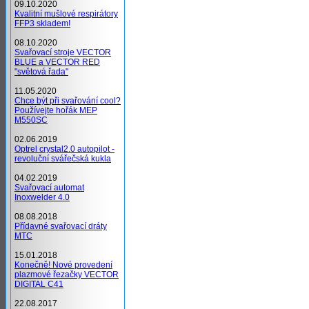
09.10.2020
Kvalitní mušlové respirátory
FFP3 skladem!
08.10.2020
Svařovací stroje VECTOR
BLUE a VECTOR RED
"světová řada"
11.05.2020
Chce být při svařování cool?
Používejte hořák MEP
M550SC
02.06.2019
Optrel crystal2.0 autopilot -
revoluční svářečská kukla
04.02.2019
Svařovací automat
Inoxwelder 4.0
08.08.2018
Přídavné svařovací dráty
MTC
15.01.2018
Konečně! Nové provedení
plazmové řezačky VECTOR
DIGITAL C41
22.08.2017