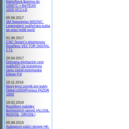
Nehořlavá tkanina do
1000°C = fireTEX®
1020.VC2.LD
05.06.2017
3M Speedglas 9002NC.
Legendární svářečská kukla
se vrací ještě lepší
01.06.2017
CNC řezaní s plazmovou
řezačkou VECTOR DIGITAL
C71
20.04.2017
Ochrana dýchacích cest
svářečů? Za rozumnou
cenu zajistí polomaska
Elipse P3!
10.11.2016
Nový krycí zorník pro kukly
Optrel p550/Fronius FAZOR
1000
10.02.2016
Rozšíření nabídky
technických sprejů (ALUSIL,
INOXSIL, OROSIL)
05.08.2015
Autogenní pálící strojek HK-