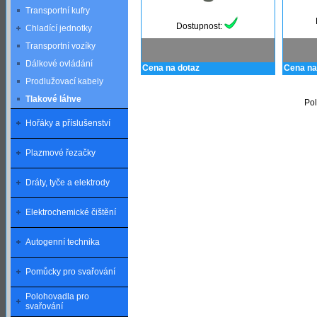
Transportní kufry
Dostupnost:
Chladící jednotky
Transportní vozíky
Dálkové ovládání
Cena na dotaz
Cena na
Prodlužovací kabely
Tlakové láhve
Pol
Hořáky a příslušenství
Plazmové řezačky
Dráty, tyče a elektrody
Elektrochemické čištění
Autogenní technika
Pomůcky pro svařování
Polohovadla pro
svařování