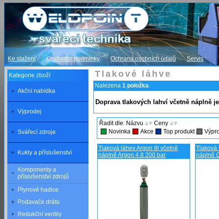
Ke stažení
Obchodní podmínky
Ochrana osobních údajů
Servis
Tlakové láhve
Kategorie zboží
Nalezena
1 položka
.
Akční nabídka
Doprava tlakových lahví včetně náplně 
Výprodej
Řadit dle: Názvu
Ceny
Novinka
Akce
Top produkt
Výpr
Svářecí zdroje
Tlaková láhev Argon 8l včetně
Tlaková 
Kukly a příslušenství
náplně Argon 4.8 200 bar
náplně 
Komponenty a
příslušenství zdrojů
Plynové hadice
Podavače drátu
Redukční ventily