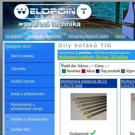
Ke stažení
Obchodní podmínky
Ochrana osobních údajů
Servis
Díly hořáků TIG
Kategorie zboží
Nalezena
1 položka
, můžete pokračovat do:
Akční nabídka
Wolframové elektrody
,
Dle typu TIG hořáku
Řadit dle: Názvu
Ceny
Výprodej
Novinka
Akce
Top produkt
Výpr
Svářecí zdroje
Wolframová elektroda WL15
Wolfram
1.6x175 zlatá
2.0x175 
Kukly a příslušenství
Komponenty a
příslušenství zdrojů
Hořáky a příslušenství
Hořáky MIG
Dostupnost:
Do