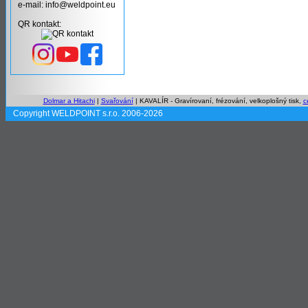
e-mail: info@weldpoint.eu
QR kontakt:
Dolmar a Hitachi
|
Svařování
| KAVALÍR - Gravírovaní, frézování, velkoplošný tisk,
c
Copyright WELDPOINT s.r.o. 2006-2026