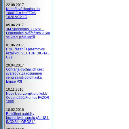
22.08.2017
Nehořlavá tkanina do
1000°C = fireTEX®
1020.VC2.LD
05.06.2017
3M Speedglas 9002NC.
Legendární svářečská kukla
se vrací ještě lepší
01.06.2017
CNC řezaní s plazmovou
řezačkou VECTOR DIGITAL
C71
20.04.2017
Ochrana dýchacích cest
svářečů? Za rozumnou
cenu zajistí polomaska
Elipse P3!
10.11.2016
Nový krycí zorník pro kukly
Optrel p550/Fronius FAZOR
1000
10.02.2016
Rozšíření nabídky
technických sprejů (ALUSIL,
INOXSIL, OROSIL)