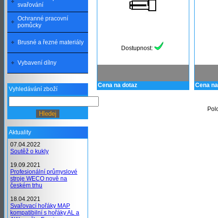
svařování
Ochranné pracovní
pomůcky
Brusné a řezné materiály
Dostupnost:
Vybavení dílny
Cena na dotaz
Cena na
Vyhledávání zboží
Pol
Aktuality
07.04.2022
Soutěž o kukly
19.09.2021
Profesionální průmyslové
stroje WECO nově na
českém trhu
18.04.2021
Svařovací hořáky MAP
kompatibilní s hořáky AL a