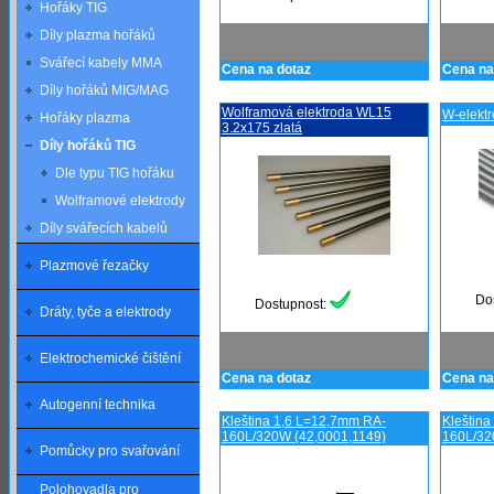
Hořáky TIG
Díly plazma hořáků
Svářecí kabely MMA
Cena na dotaz
Cena na
Díly hořáků MIG/MAG
Wolframová elektroda WL15
W-elekt
Hořáky plazma
3.2x175 zlatá
Díly hořáků TIG
Dle typu TIG hořáku
Wolframové elektrody
Díly svářecích kabelů
Plazmové řezačky
Do
Dostupnost:
Dráty, tyče a elektrody
Elektrochemické čištění
Cena na dotaz
Cena na
Autogenní technika
Kleština 1,6 L=12,7mm RA-
Kleštin
160L/320W (42,0001,1149)
160L/32
Pomůcky pro svařování
Polohovadla pro