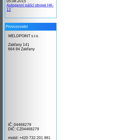
05.08.2015
Autogenní pálící strojek HK-
12
Provozovatel
WELDPOINT s.r.o.
Zakřany 141
664 84 Zakřany
IČ: 04468279
DIČ: CZ04468279
mobil: +420 732 201 981