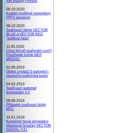
AW značky Fronius
09.10.2020
Kvalitní mušlové respirátory
FFP3 skladem!
08.10.2020
Svařovací stroje VECTOR
BLUE a VECTOR RED
"světová řada"
11.05.2020
Chce být při svařování cool?
Používejte hořák MEP
M550SC
02.06.2019
Optrel crystal2.0 autopilot -
revoluční svářečská kukla
04.02.2019
Svařovací automat
Inoxwelder 4.0
08.08.2018
Přídavné svařovací dráty
MTC
15.01.2018
Konečně! Nové provedení
plazmové řezačky VECTOR
DIGITAL C41