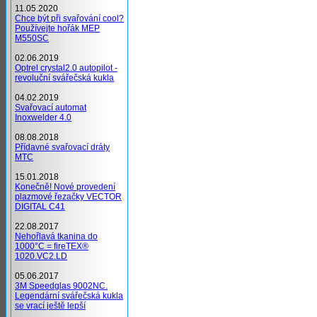
11.05.2020
Chce být při svařování cool?
Používejte hořák MEP
M550SC
02.06.2019
Optrel crystal2.0 autopilot -
revoluční svářečská kukla
04.02.2019
Svařovací automat
Inoxwelder 4.0
08.08.2018
Přídavné svařovací dráty
MTC
15.01.2018
Konečně! Nové provedení
plazmové řezačky VECTOR
DIGITAL C41
22.08.2017
Nehořlavá tkanina do
1000°C = fireTEX®
1020.VC2.LD
05.06.2017
3M Speedglas 9002NC.
Legendární svářečská kukla
se vrací ještě lepší