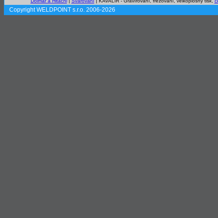
Dolmar a Hitachi
|
Svařování
| KAVALÍR - Gravírovaní, frézování, velkoplošný tisk,
c
Copyright WELDPOINT s.r.o. 2006-2026