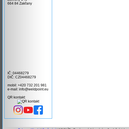
664 84 Zakřany
IČ: 04468279
DIČ: CZ04468279
mobil: +420 732 201 981
e-mail: info@weldpoint.eu
QR kontakt: