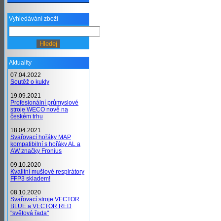
Vyhledávání zboží
Aktuality
07.04.2022
Soutěž o kukly
19.09.2021
Profesionální průmyslové
stroje WECO nově na
českém trhu
18.04.2021
Svařovací hořáky MAP
kompatibilní s hořáky AL a
AW značky Fronius
09.10.2020
Kvalitní mušlové respirátory
FFP3 skladem!
08.10.2020
Svařovací stroje VECTOR
BLUE a VECTOR RED
"světová řada"