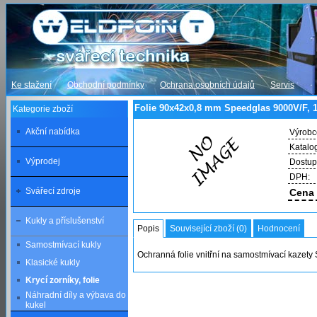
Ke stažení
Obchodní podmínky
Ochrana osobních údajů
Servis
Folie 90x42x0,8 mm Speedglas 9000V/F, 1
Kategorie zboží
Akční nabídka
Výrobc
Katalog
Výprodej
Dostup
DPH:
Svářecí zdroje
Cena 
Kukly a příslušenství
Popis
Související zboží (0)
Hodnocení
Samostmívací kukly
Ochranná folie vnitřní na samostmívací kazet
Klasické kukly
Krycí zorníky, folie
Náhradní díly a výbava do
kukel