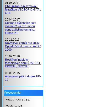
01.06.2017
CNC řezaní s plazmovou
řezačkou VECTOR DIGITAL
C71
20.04.2017
Ochrana dýchacích cest
svářečů? Za rozumnou
cenu zajistí polomaska
Elipse P3!
10.11.2016
Nový krycí zorník pro kukly
Optrel p550/Fronius FAZOR
1000
10.02.2016
Rozšíření nabídky
technických sprejů (ALUSIL,
INOXSIL, OROSIL)
05.08.2015
Autogenní pálící strojek HK-
12
Provozovatel
WELDPOINT s.r.o.
Zakřany 141