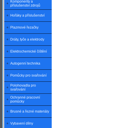
Komponenty a
příslušenství zdrojů
Hořáky a příslušenství
Plazmové řezačky
Dráty, tyče a elektrody
Elektrochemické čištění
Autogenní technika
Pomůcky pro svařování
Polohovadla pro
svařování
Ochranné pracovní
pomůcky
Brusné a řezné materiály
Vybavení dílny