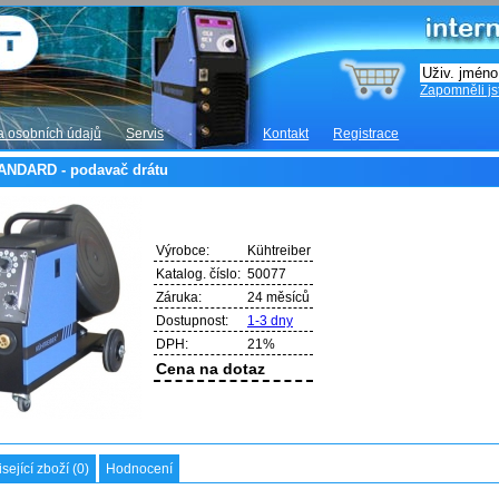
Zapomněli js
 osobních údajů
Servis
Kontakt
Registrace
TANDARD - podavač drátu
Výrobce:
Kühtreiber
Katalog. číslo:
50077
Záruka:
24 měsíců
Dostupnost:
1-3 dny
DPH:
21%
Cena na dotaz
sející zboží (0)
Hodnocení