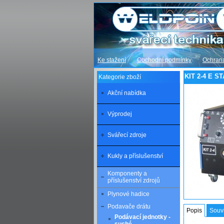
Ke stažení
Obchodní podmínky
Ochrana
KIT 2-4 E S
Kategorie zboží
Akční nabídka
Výprodej
Svářecí zdroje
Kukly a příslušenství
Komponenty a
příslušenství zdrojů
Plynové hadice
Podavače drátu
Popis
Souvi
Podávací jednotky -