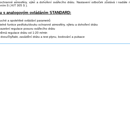
ochranné atmosféry, výlet a dohoření svářecího drátu. Nastavení odboček zůstává i nadále n
ním S ( KIT 305 S ).
tu s analogovým ovládáním STANDARD:
ché a spolehlivé ovládání parametrů
telné funkce pedfuku/douku ochranné atmosféry, výletu a dohoření drátu
azební regulace posuvu svářecího drátu
ěrná regulace drátu od 1-20 m/min
dvou/čtyřtakt, zavádění drátu a test plynu, bodování a pulsace