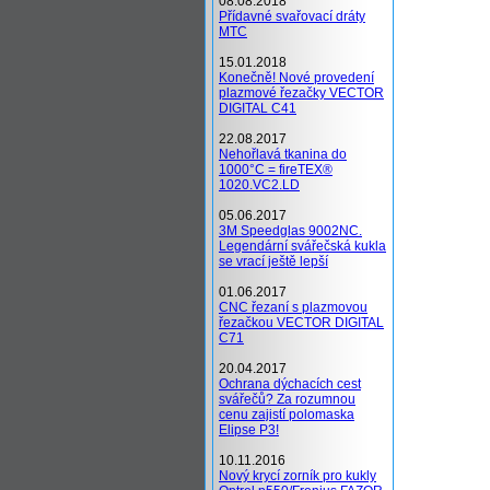
08.08.2018
Přídavné svařovací dráty
MTC
15.01.2018
Konečně! Nové provedení
plazmové řezačky VECTOR
DIGITAL C41
22.08.2017
Nehořlavá tkanina do
1000°C = fireTEX®
1020.VC2.LD
05.06.2017
3M Speedglas 9002NC.
Legendární svářečská kukla
se vrací ještě lepší
01.06.2017
CNC řezaní s plazmovou
řezačkou VECTOR DIGITAL
C71
20.04.2017
Ochrana dýchacích cest
svářečů? Za rozumnou
cenu zajistí polomaska
Elipse P3!
10.11.2016
Nový krycí zorník pro kukly