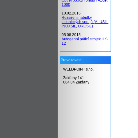
Optrel p550/Fronius FAZOR
1000
10.02.2016
Rozšíření nabídky
technických sprejů (ALUSIL,
INOXSIL, OROSIL)
05.08.2015
Autogenní pálící strojek HK-
12
Provozovatel
WELDPOINT s.r.o.
Zakřany 141
664 84 Zakřany