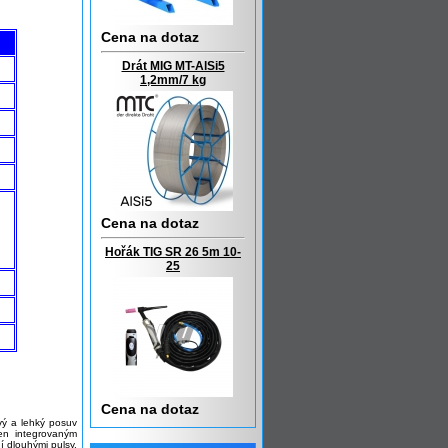
Cena na dotaz
Drát MIG MT-AlSi5
1,2mm/7 kg
Cena na dotaz
Hořák TIG SR 26 5m 10-
25
Cena na dotaz
vý a lehký posuv
en integrovaným
í dlouhými pulsy,