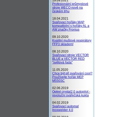
19.09.2021
Profesionální průmyslové
stroje WECO nově na
českém trhu
18.04.2021
Svařovací hořáky MAP
kompatibilní s hořáky AL a
AW značky Fronius
09.10.2020
Kvalitní mušlové respirátory
FFP3 skladem!
08.10.2020
Svařovací stroje VECTOR
BLUE a VECTOR RED
"světová řada"
11.05.2020
Chce být při svařování cool?
Používejte hořák MEP
M550SC
02.06.2019
Optrel crystal2.0 autopilot -
revoluční svářečská kukla
04.02.2019
Svařovací automat
Inoxwelder 4.0