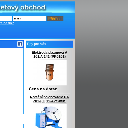
te heslo?
Tipy pro Vás
Elektroda plazmová A
101/A 141 (PR0101)
Cena na dotaz
Rotační polohovadlo PT-
201A, 0,15-4 ot./min.