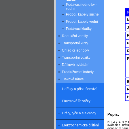
suché
Podávací jednotky -
vodní
T
Propoj. kabely suché
N
Propoj. kabely vodní
J
Podávací kladky
R
Redukční ventily
Transportní kufry
P
Chladící jednotky
R
Transportní vozíky
P
Dálkové ovládání
Prodlužovací kabely
Tlakové láhve
I
Hořáky a příslušenství
H
Plazmové řezačky
Dráty, tyče a elektrody
Popis:
KIT 2-2 E je v 
Elektrochemické čištění
svářecího drát
ovládacím panel