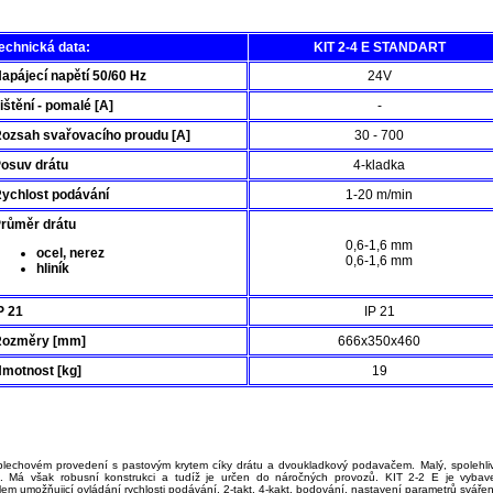
echnická data:
KIT 2-4 E STANDART
apájecí napětí 50/60 Hz
24V
ištění - pomalé [A]
-
ozsah svařovacího proudu [A]
30 - 700
osuv drátu
4-kladka
ychlost podávání
1-20 m/min
růměr drátu
0,6-1,6 mm
ocel, nerez
0,6-1,6 mm
hliník
P 21
IP 21
Rozměry [mm]
666x350x460
motnost [kg]
19
plechovém provedení s pastovým krytem cíky drátu a dvoukladkový podavačem. Malý, spolehli
u. Má však robusní konstrukci a tudíž je určen do náročných provozů. KIT 2-2 E je vybav
em umožňujicí ovládání rychlosti podávání, 2-takt, 4-kakt, bodování, nastavení parametrů svářen