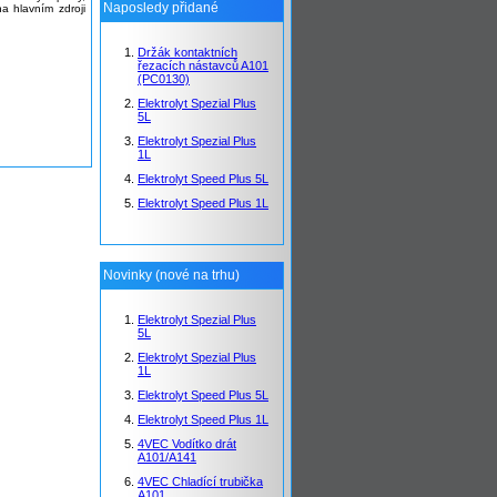
Naposledy přidané
a hlavním zdroji
Držák kontaktních
řezacích nástavců A101
(PC0130)
Elektrolyt Spezial Plus
5L
Elektrolyt Spezial Plus
1L
Elektrolyt Speed Plus 5L
Elektrolyt Speed Plus 1L
Novinky (nové na trhu)
Elektrolyt Spezial Plus
5L
Elektrolyt Spezial Plus
1L
Elektrolyt Speed Plus 5L
Elektrolyt Speed Plus 1L
4VEC Vodítko drát
A101/A141
4VEC Chladící trubička
A101