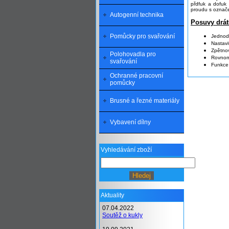
přdfuk a dofuk 
proudu s označe
Autogenní technika
Posuvy drá
Pomůcky pro svařování
Jednodu
Nastavi
Zpětnov
Polohovadla pro
Rovnom
svařování
Funkce 
Ochranné pracovní
pomůcky
Brusné a řezné materiály
Vybavení dílny
Vyhledávání zboží
Aktuality
07.04.2022
Soutěž o kukly