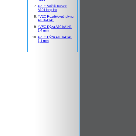
4VEC Vnější hubice
A101 long life
4VEC Rozdělovač plynu
A101/A141
4VEC Dýza A101/A141
1,4 mm
4VEC Dýza A101/A141
1,1 mm