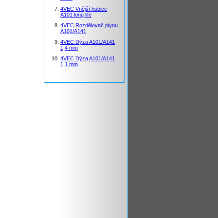
4VEC Vnější hubice
A101 long life
4VEC Rozdělovač plynu
A101/A141
4VEC Dýza A101/A141
1,4 mm
4VEC Dýza A101/A141
1,1 mm