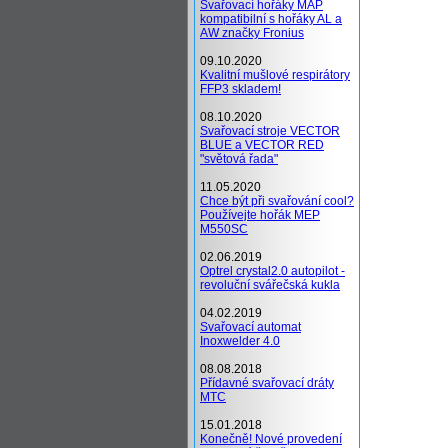
Svařovací hořáky MAP
kompatibilní s hořáky AL a
AW značky Fronius
09.10.2020
Kvalitní mušlové respirátory
FFP3 skladem!
08.10.2020
Svařovací stroje VECTOR
BLUE a VECTOR RED
"světová řada"
11.05.2020
Chce být při svařování cool?
Používejte hořák MEP
M550SC
02.06.2019
Optrel crystal2.0 autopilot -
revoluční svářečská kukla
04.02.2019
Svařovací automat
Inoxwelder 4.0
08.08.2018
Přídavné svařovací dráty
MTC
15.01.2018
Konečně! Nové provedení