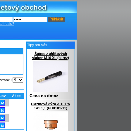
te heslo?
Tipy pro Vás
Štětec z uhlíkových
vláken M10 XL (nerez)
 stránku
Cena na dotaz
Stav
Akce
Plazmová dýza A 101/A
141 1,1 (PD0101-11)