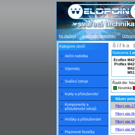
Ke stažení
Obchodní podmínky
Ochrana
Šířka
Kategorie zboží
Nalezena
1 p
Akční nabídka
Ecoflex M42
Proflex M42
M42
Výprodej
M51
Svářecí zdroje
Řadit dle: N
Novinka
Kukly a příslušenství
Název polo
Komponenty a
Pilový pás 1
příslušenství zdrojů
Pilový pás M
Hořáky a příslušenství
Pilový pás M
Pilový pás M
Plazmové řezačky