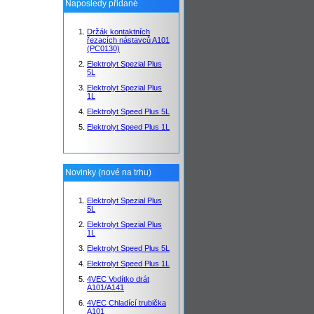
Naposledy přidané
Držák kontaktních
řezacích nástavců A101
(PC0130)
Elektrolyt Spezial Plus
5L
Elektrolyt Spezial Plus
1L
Elektrolyt Speed Plus 5L
Elektrolyt Speed Plus 1L
Novinky (nové na trhu)
Elektrolyt Spezial Plus
5L
Elektrolyt Spezial Plus
1L
Elektrolyt Speed Plus 5L
Elektrolyt Speed Plus 1L
4VEC Vodítko drát
A101/A141
4VEC Chladící trubička
A101