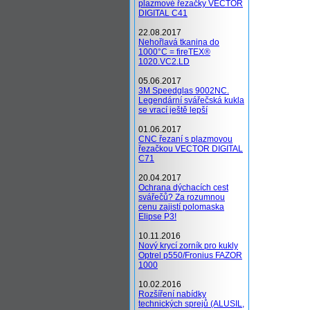
plazmové řezačky VECTOR
DIGITAL C41
22.08.2017
Nehořlavá tkanina do
1000°C = fireTEX®
1020.VC2.LD
05.06.2017
3M Speedglas 9002NC.
Legendární svářečská kukla
se vrací ještě lepší
01.06.2017
CNC řezaní s plazmovou
řezačkou VECTOR DIGITAL
C71
20.04.2017
Ochrana dýchacích cest
svářečů? Za rozumnou
cenu zajistí polomaska
Elipse P3!
10.11.2016
Nový krycí zorník pro kukly
Optrel p550/Fronius FAZOR
1000
10.02.2016
Rozšíření nabídky
technických sprejů (ALUSIL,