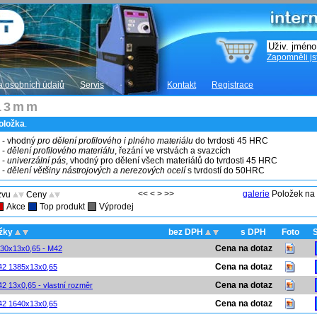
Zapomněli js
 osobních údajů
Servis
Kontakt
Registrace
 13mm
oložka
.
- vhodný
pro dělení profilového i plného materiálu
do tvrdosti 45 HRC
-
dělení profilového materiálu
, řezání ve vrstvách a svazcích
-
univerzální pás
, vhodný pro dělení všech materiálů do tvrdosti 45 HRC
-
dělení většiny nástrojových a nerezových ocelí
s tvrdostí do 50HRC
<< < > >>
galerie
Položek na
ázvu
Ceny
Akce
Top produkt
Výprodej
žky
bez DPH
s DPH
Foto
Cena na dotaz
730x13x0,65 - M42
Cena na dotaz
42 1385x13x0,65
Cena na dotaz
42 13x0,65 - vlastní rozměr
Cena na dotaz
42 1640x13x0,65