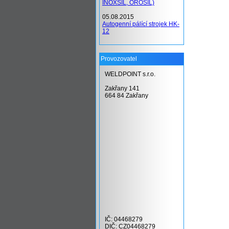
INOXSIL, OROSIL)
05.08.2015
Autogenní pálící strojek HK-
12
Provozovatel
WELDPOINT s.r.o.
Zakřany 141
664 84 Zakřany
IČ: 04468279
DIČ: CZ04468279