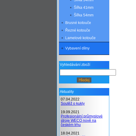
Šířka 34mm
Šířka 41mm
Šířka 54mm
Brusné kotouče
Řezné kotouče
Lamelové kotouče
Vybavení dílny
Vyhledávání zboží
Aktuality
07.04.2022
Soutěž o kukly
19.09.2021
Profesionální průmyslové
stroje WECO nově na
českém trhu
18.04.2021