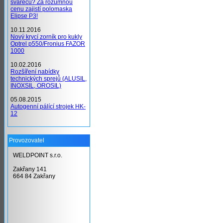
svářečů? Za rozumnou
cenu zajistí polomaska
Elipse P3!
10.11.2016
Nový krycí zorník pro kukly
Optrel p550/Fronius FAZOR
1000
10.02.2016
Rozšíření nabídky
technických sprejů (ALUSIL,
INOXSIL, OROSIL)
05.08.2015
Autogenní pálící strojek HK-
12
Provozovatel
WELDPOINT s.r.o.
Zakřany 141
664 84 Zakřany