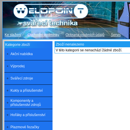
Ke stažení
Obchodní podmínky
Ochrana osobních údajů
Servis
Zboží nenalezeno
Kategorie zboží
V této kategorii se nenachází žádné zboží.
Akční nabídka
Výprodej
Svářecí zdroje
Kukly a příslušenství
Komponenty a
příslušenství zdrojů
Hořáky a příslušenství
Plazmové řezačky