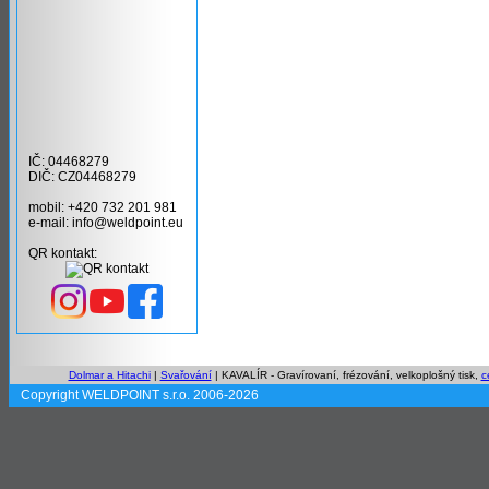
IČ: 04468279
DIČ: CZ04468279
mobil: +420 732 201 981
e-mail: info@weldpoint.eu
QR kontakt:
Dolmar a Hitachi
|
Svařování
| KAVALÍR - Gravírovaní, frézování, velkoplošný tisk,
c
Copyright WELDPOINT s.r.o. 2006-2026