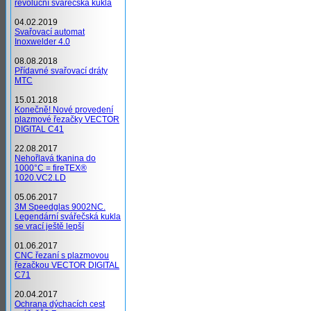
revoluční svářečská kukla
04.02.2019
Svařovací automat
Inoxwelder 4.0
08.08.2018
Přídavné svařovací dráty
MTC
15.01.2018
Konečně! Nové provedení
plazmové řezačky VECTOR
DIGITAL C41
22.08.2017
Nehořlavá tkanina do
1000°C = fireTEX®
1020.VC2.LD
05.06.2017
3M Speedglas 9002NC.
Legendární svářečská kukla
se vrací ještě lepší
01.06.2017
CNC řezaní s plazmovou
řezačkou VECTOR DIGITAL
C71
20.04.2017
Ochrana dýchacích cest