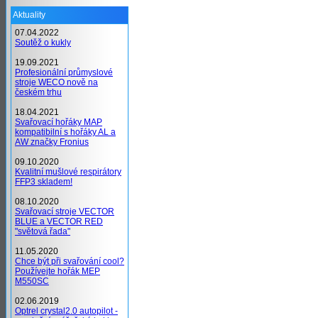
Aktuality
07.04.2022
Soutěž o kukly
19.09.2021
Profesionální průmyslové
stroje WECO nově na
českém trhu
18.04.2021
Svařovací hořáky MAP
kompatibilní s hořáky AL a
AW značky Fronius
09.10.2020
Kvalitní mušlové respirátory
FFP3 skladem!
08.10.2020
Svařovací stroje VECTOR
BLUE a VECTOR RED
"světová řada"
11.05.2020
Chce být při svařování cool?
Používejte hořák MEP
M550SC
02.06.2019
Optrel crystal2.0 autopilot -