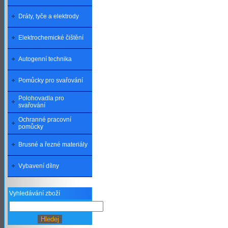
Dráty, tyče a elektrody
Elektrochemické čištění
Autogenní technika
Pomůcky pro svařování
Polohovadla pro
svařování
Ochranné pracovní
pomůcky
Brusné a řezné materiály
Vybavení dílny
Vyhledávání zboží