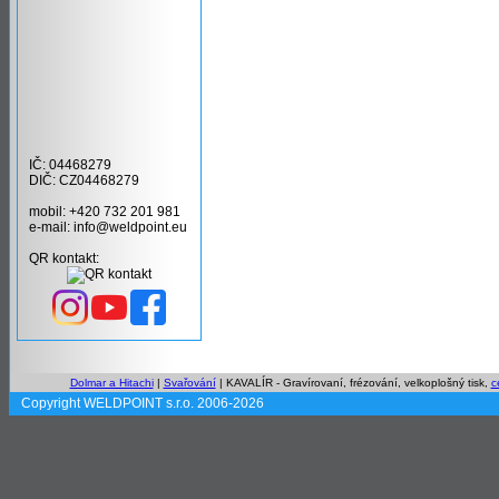
IČ: 04468279
DIČ: CZ04468279
mobil: +420 732 201 981
e-mail: info@weldpoint.eu
QR kontakt:
Dolmar a Hitachi
|
Svařování
| KAVALÍR - Gravírovaní, frézování, velkoplošný tisk,
c
Copyright WELDPOINT s.r.o. 2006-2026