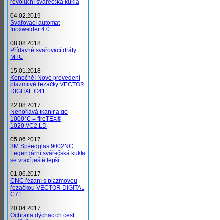
revoluční svářečská kukla
04.02.2019
Svařovací automat
Inoxwelder 4.0
08.08.2018
Přídavné svařovací dráty
MTC
15.01.2018
Konečně! Nové provedení
plazmové řezačky VECTOR
DIGITAL C41
22.08.2017
Nehořlavá tkanina do
1000°C = fireTEX®
1020.VC2.LD
05.06.2017
3M Speedglas 9002NC.
Legendární svářečská kukla
se vrací ještě lepší
01.06.2017
CNC řezaní s plazmovou
řezačkou VECTOR DIGITAL
C71
20.04.2017
Ochrana dýchacích cest