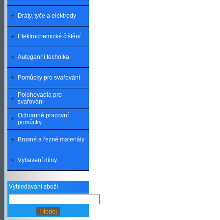
Dráty, tyče a elektrody
Elektrochemické čištění
Autogenní technika
Pomůcky pro svařování
Polohovadla pro
svařování
Ochranné pracovní
pomůcky
Brusné a řezné materiály
Vybavení dílny
Vyhledávání zboží