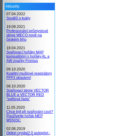
Aktuality
07.04.2022
Soutěž o kukly
19.09.2021
Profesionální průmyslové
stroje WECO nově na
českém trhu
18.04.2021
Svařovací hořáky MAP
kompatibilní s hořáky AL a
AW značky Fronius
09.10.2020
Kvalitní mušlové respirátory
FFP3 skladem!
08.10.2020
Svařovací stroje VECTOR
BLUE a VECTOR RED
"světová řada"
11.05.2020
Chce být při svařování cool?
Používejte hořák MEP
M550SC
02.06.2019
Optrel crystal2.0 autopilot -