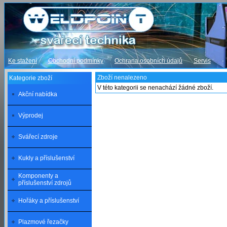
Ke stažení
Obchodní podmínky
Ochrana osobních údajů
Servis
Zboží nenalezeno
Kategorie zboží
V této kategorii se nenachází žádné zboží.
Akční nabídka
Výprodej
Svářecí zdroje
Kukly a příslušenství
Komponenty a
příslušenství zdrojů
Hořáky a příslušenství
Plazmové řezačky