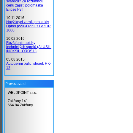
svářečů? Za rozumnou
cenu zajistí polomaska
Elipse P3!
10.11.2016
Nový krycí zorník pro kukly
Optrel p550/Fronius FAZOR
1000
10.02.2016
Rozšíření nabídky
technických sprejů (ALUSIL,
INOXSIL, OROSIL)
05.08.2015
Autogenní pálící strojek HK-
12
Provozovatel
WELDPOINT s.r.o.
Zakřany 141
664 84 Zakřany