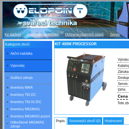
Ke stažení
Obchodní podmínky
Ochrana osobních údajů
Servis
KIT 400W PROCESSOR
Kategorie zboží
Akční nabídka
Výrobc
Výprodej
Katalog
Záruka
Svářecí zdroje
Dostup
Servis:
Invertory MMA
DPH:
Invertory TIG DC
Cena 
Invertory TIG AC/DC
Toto z
Invertory MIG/MAG
Invertory MIG/MAG pulzní
Popis
Související zboží (0)
Hodnocení
Odbočkové MIG/MAG
zdroje