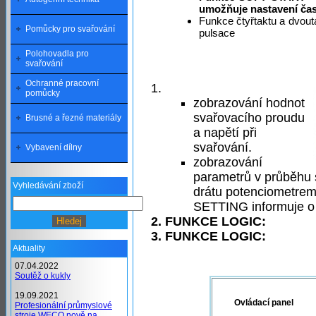
umožňuje nastavení čas
Funkce čtyřtaktu a dvouta
Pomůcky pro svařování
pulsace
Polohovadla pro
svařování
Ochranné pracovní
pomůcky
zobrazování hodnot
svařovacího proudu
Brusné a řezné materiály
a napětí při
svařování.
Vybavení dílny
zobrazování
parametrů v průběhu s
Vyhledávání zboží
drátu potenciometrem,
SETTING informuje o 
FUNKCE LOGIC:
FUNKCE LOGIC:
Aktuality
07.04.2022
Soutěž o kukly
19.09.2021
Ovládací panel
Profesionální průmyslové
stroje WECO nově na