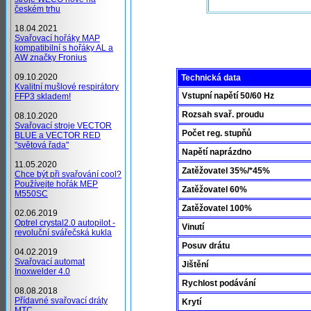
českém trhu
18.04.2021
Svařovací hořáky MAP
kompatibilní s hořáky AL a
AW značky Fronius
09.10.2020
Technická data
Kvalitní mušlové respirátory
Vstupní napětí 50/60 Hz
FFP3 skladem!
Rozsah svař. proudu
08.10.2020
Svařovací stroje VECTOR
Počet reg. stupňů
BLUE a VECTOR RED
"světová řada"
Napětí naprázdno
11.05.2020
Zatěžovatel 35%/*45%
Chce být při svařování cool?
Používejte hořák MEP
Zatěžovatel 60%
M550SC
Zatěžovatel 100%
02.06.2019
Optrel crystal2.0 autopilot -
Vinutí
revoluční svářečská kukla
Posuv drátu
04.02.2019
Svařovací automat
Jištění
Inoxwelder 4.0
Rychlost podávání
08.08.2018
Přídavné svařovací dráty
Krytí
MTC