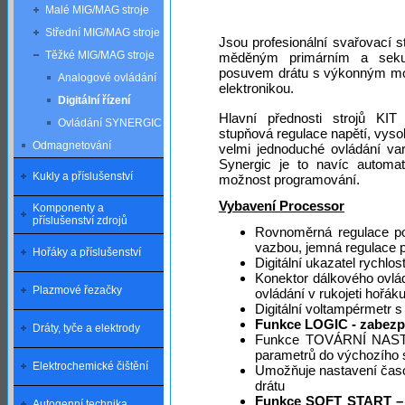
Malé MIG/MAG stroje
Střední MIG/MAG stroje
Jsou profesionální svařovací 
Těžké MIG/MAG stroje
měděným primárním a sekun
posuvem drátu s výkonným mo
Analogové ovládání
elektronikou.
Digitální řízení
Hlavní přednosti strojů KIT j
Ovládání SYNERGIC
stupňová regulace napětí, vyso
Odmagnetování
velmi jednoduché ovládání var
Synergic je to navíc automa
Kukly a příslušenství
možnost programování.
Vybavení Processor
Komponenty a
příslušenství zdrojů
Rovnoměrná regulace po
vazbou, jemná regulace 
Hořáky a příslušenství
Digitální ukazatel rychlos
Konektor dálkového ovl
Plazmové řezačky
ovládání v rukojeti hořák
Digitální voltampérmetr 
Funkce LOGIC - zabezp
Dráty, tyče a elektrody
Funkce TOVÁRNÍ NASTAV
parametrů do výchozího 
Elektrochemické čištění
Umožňuje nastavení časo
drátu
Funkce SOFT START – m
Autogenní technika