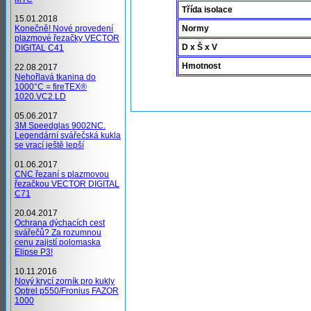
Třída isolace
15.01.2018
Konečně! Nové provedení
Normy
plazmové řezačky VECTOR
D x Š x V
DIGITAL C41
Hmotnost
22.08.2017
Nehořlavá tkanina do
1000°C = fireTEX®
1020.VC2.LD
05.06.2017
3M Speedglas 9002NC.
Legendární svářečská kukla
se vrací ještě lepší
01.06.2017
CNC řezaní s plazmovou
řezačkou VECTOR DIGITAL
C71
20.04.2017
Ochrana dýchacích cest
svářečů? Za rozumnou
cenu zajistí polomaska
Elipse P3!
10.11.2016
Nový krycí zorník pro kukly
Optrel p550/Fronius FAZOR
1000