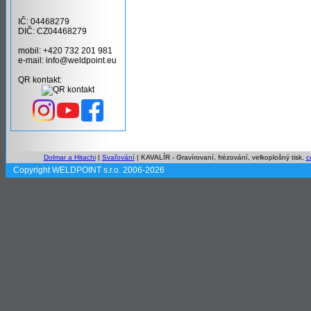
IČ: 04468279
DIČ: CZ04468279
mobil: +420 732 201 981
e-mail: info@weldpoint.eu
QR kontakt:
Dolmar a Hitachi
|
Svařování
| KAVALÍR - Gravírovaní, frézování, velkoplošný tisk,
c
Copyright WELDPOINT s.r.o. 2006-2026