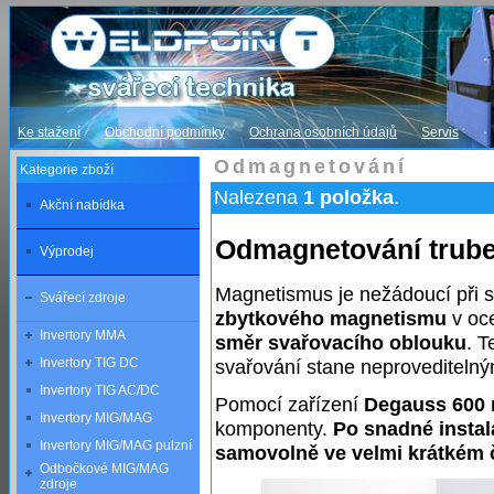
Ke stažení
Obchodní podmínky
Ochrana osobních údajů
Servis
Odmagnetování
Kategorie zboží
Nalezena
1 položka
.
Akční nabídka
Odmagnetování trube
Výprodej
Magnetismus je nežádoucí při s
Svářecí zdroje
zbytkového magnetismu
v oc
Invertory MMA
směr svařovacího oblouku
. T
svařování stane neproveditelný
Invertory TIG DC
Invertory TIG AC/DC
Pomocí zařízení
Degauss 600 
Invertory MIG/MAG
komponenty.
Po snadné insta
Invertory MIG/MAG pulzní
samovolně ve velmi krátkém 
Odbočkové MIG/MAG
zdroje