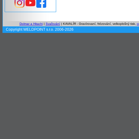
Dolmar a Hitachi
|
Svařování
| KAVALÍR - Gravírovaní, frézování, velkoplošný tisk,
c
Copyright WELDPOINT s.r.o. 2006-2026