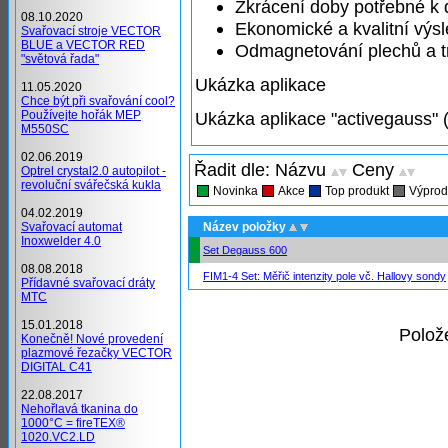
Zkrácení doby potřebné 
08.10.2020
Ekonomické a kvalitní výs
Svařovací stroje VECTOR
BLUE a VECTOR RED
Odmagnetování plechů a t
"světová řada"
Ukázka aplikace
11.05.2020
Chce být při svařování cool?
Ukázka aplikace "activegauss" 
Používejte hořák MEP
M550SC
02.06.2019
Řadit dle: Názvu
Ceny
Optrel crystal2.0 autopilot -
revoluční svářečská kukla
Novinka
Akce
Top produkt
Výprod
04.02.2019
Název položky
Svařovací automat
Inoxwelder 4.0
Set Degauss 600
08.08.2018
FIM1-4 Set: Měřič intenzity pole vč. Hallovy sondy
Přídavné svařovací dráty
MTC
15.01.2018
Polož
Konečně! Nové provedení
plazmové řezačky VECTOR
DIGITAL C41
22.08.2017
Nehořlavá tkanina do
1000°C = fireTEX®
1020.VC2.LD