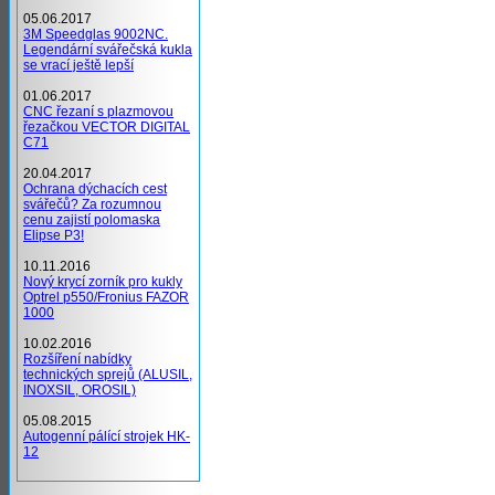
05.06.2017
3M Speedglas 9002NC.
Legendární svářečská kukla
se vrací ještě lepší
01.06.2017
CNC řezaní s plazmovou
řezačkou VECTOR DIGITAL
C71
20.04.2017
Ochrana dýchacích cest
svářečů? Za rozumnou
cenu zajistí polomaska
Elipse P3!
10.11.2016
Nový krycí zorník pro kukly
Optrel p550/Fronius FAZOR
1000
10.02.2016
Rozšíření nabídky
technických sprejů (ALUSIL,
INOXSIL, OROSIL)
05.08.2015
Autogenní pálící strojek HK-
12