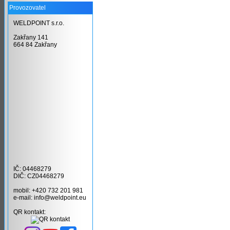
Provozovatel
WELDPOINT s.r.o.
Zakřany 141
664 84 Zakřany
IČ: 04468279
DIČ: CZ04468279
mobil: +420 732 201 981
e-mail: info@weldpoint.eu
QR kontakt: