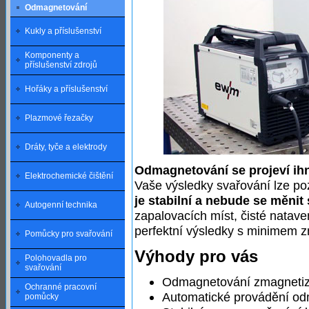
Odmagnetování
Kukly a příslušenství
Komponenty a
příslušenství zdrojů
Hořáky a příslušenství
Plazmové řezačky
Dráty, tyče a elektrody
Odmagnetování se projeví ih
Elektrochemické čištění
Vaše výsledky svařování lze 
je stabilní a nebude se měnit
Autogenní technika
zapalovacích míst, čisté natav
perfektní výsledky s minimem z
Pomůcky pro svařování
Výhody pro vás
Polohovadla pro
svařování
Odmagnetování zmagnetizo
Ochranné pracovní
Automatické provádění od
pomůcky