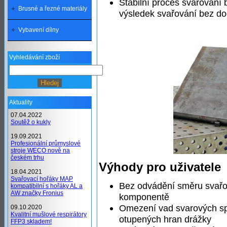
Stabilní proces svařování
Brusné a řezné materiály
výsledek svařování bez d
Vybavení dílny
Vyhledávání zboží
Aktuality
07.04.2022
Soutěž o kukly
19.09.2021
Profesionální průmyslové
stroje WECO nově na
českém trhu
Výhody pro uživatele
18.04.2021
Svařovací hořáky MAP
Bez odvádění směru svař
kompatibilní s hořáky AL a
AW značky Fronius
komponentě
Omezení vad svarových s
09.10.2020
Kvalitní mušlové respirátory
otupených hran drážky
FFP3 skladem!