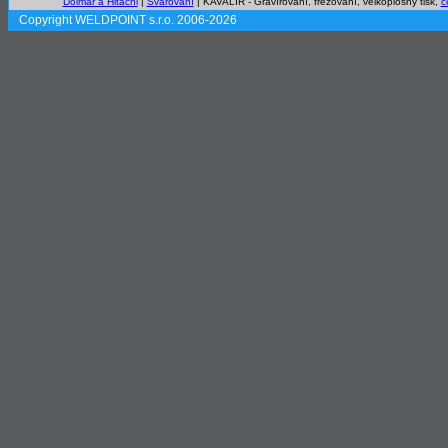
Dolmar a Hitachi
|
Svařování
| KAVALÍR - Gravírovaní, frézování, velkoplošný tisk,
c
Copyright WELDPOINT s.r.o. 2006-2026