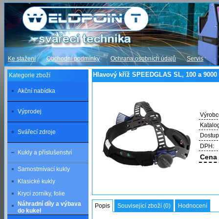
Ke stažení
Obchodní podmínky
Ochrana osobních údajů
Servis
Hlavový kříž SPEEDGLAS SL, 100 a 9000
Kategorie zboží
Akční nabídka
Výprodej
Výrobc
Katalog
Svářecí zdroje
Dostup
DPH:
Kukly a příslušenství
Cena 
Samostmívací kukly
Klasické kukly
Krycí zorníky, folie
Náhradní díly a výbava
Popis
Související zboží (0)
Hodnocení
do kukel