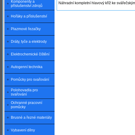
Komponenty a
Náhradní kompletní hlavový kříž ke svářečsk
příslušenství zdrojů
Hořáky a příslušenství
Plazmové řezačky
Dráty, tyče a elektrody
Elektrochemické čištění
Autogenní technika
Pomůcky pro svařování
Polohovadla pro
svařování
Ochranné pracovní
pomůcky
Brusné a řezné materiály
Vybavení dílny