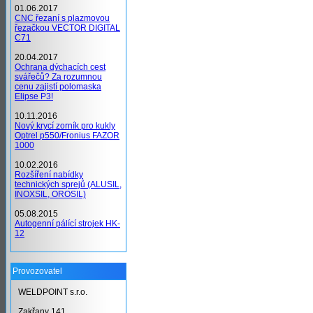
01.06.2017
CNC řezaní s plazmovou
řezačkou VECTOR DIGITAL
C71
20.04.2017
Ochrana dýchacích cest
svářečů? Za rozumnou
cenu zajistí polomaska
Elipse P3!
10.11.2016
Nový krycí zorník pro kukly
Optrel p550/Fronius FAZOR
1000
10.02.2016
Rozšíření nabídky
technických sprejů (ALUSIL,
INOXSIL, OROSIL)
05.08.2015
Autogenní pálící strojek HK-
12
Provozovatel
WELDPOINT s.r.o.
Zakřany 141