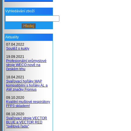
Vyhledávání zboží
Aktuality
07.04.2022
Soutěž o kukly
19.09.2021
Profesionální průmyslové
stroje WECO nově na
českém trhu
18.04.2021
Svařovací hořáky MAP
kompatibilní s hořáky AL a
AW značky Fronius
09.10.2020
Kvalitní mušlové respirátory
FFP3 skladem!
08.10.2020
Svařovací stroje VECTOR
BLUE a VECTOR RED
"světová řada"