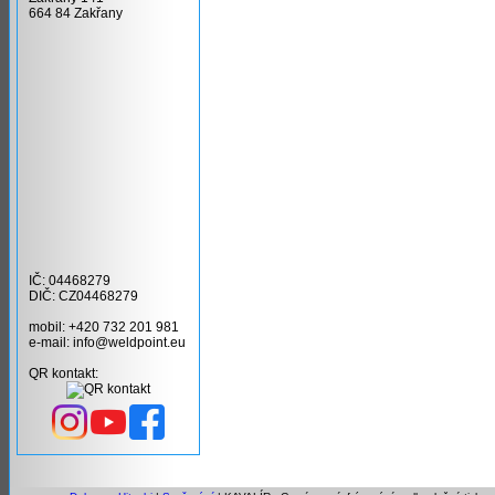
664 84 Zakřany
IČ: 04468279
DIČ: CZ04468279
mobil: +420 732 201 981
e-mail: info@weldpoint.eu
QR kontakt: