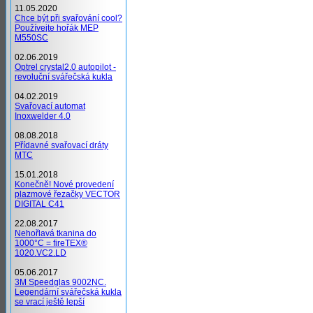
11.05.2020
Chce být při svařování cool?
Používejte hořák MEP
M550SC
02.06.2019
Optrel crystal2.0 autopilot -
revoluční svářečská kukla
04.02.2019
Svařovací automat
Inoxwelder 4.0
08.08.2018
Přídavné svařovací dráty
MTC
15.01.2018
Konečně! Nové provedení
plazmové řezačky VECTOR
DIGITAL C41
22.08.2017
Nehořlavá tkanina do
1000°C = fireTEX®
1020.VC2.LD
05.06.2017
3M Speedglas 9002NC.
Legendární svářečská kukla
se vrací ještě lepší