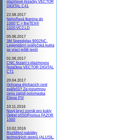
plazmové řezačky VECTOR
DIGITAL C41
22.08.2017
Nehořlavá tkanina do
1000°C = fireTEX®
1020.VC2.LD
05.06.2017
3M Speedglas 9002NC.
Legendární svářečská kukla
se vrací ještě lepší
01.06.2017
CNC řezaní s plazmovou
řezačkou VECTOR DIGITAL
C71
20.04.2017
Ochrana dýchacích cest
svářečů? Za rozumnou
cenu zajistí polomaska
Elipse P3!
10.11.2016
Nový krycí zorník pro kukly
Optrel p550/Fronius FAZOR
1000
10.02.2016
Rozšíření nabídky
technických sprejů (ALUSIL,