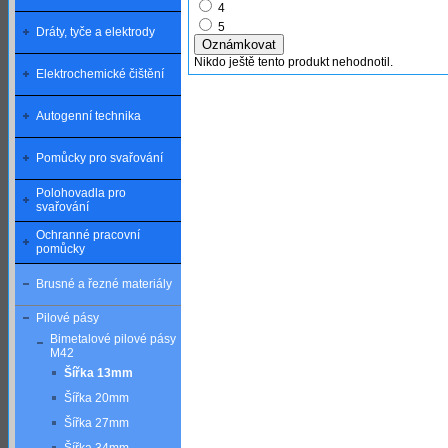
4
5
Dráty, tyče a elektrody
Nikdo ještě tento produkt nehodnotil.
Elektrochemické čištění
Autogenní technika
Pomůcky pro svařování
Polohovadla pro
svařování
Ochranné pracovní
pomůcky
Brusné a řezné materiály
Pilové pásy
Bimetalové pilové pásy
M42
Šířka 13mm
Šířka 20mm
Šířka 27mm