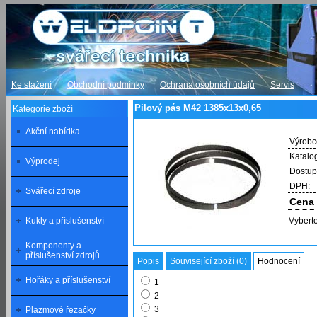
Ke stažení
Obchodní podmínky
Ochrana osobních údajů
Servis
Pilový pás M42 1385x13x0,65
Kategorie zboží
Akční nabídka
Výrobc
Katalog
Výprodej
Dostup
DPH:
Svářecí zdroje
Cena 
Kukly a příslušenství
Vyberte
Komponenty a
příslušenství zdrojů
Popis
Související zboží (0)
Hodnocení
Hořáky a příslušenství
1
2
3
Plazmové řezačky