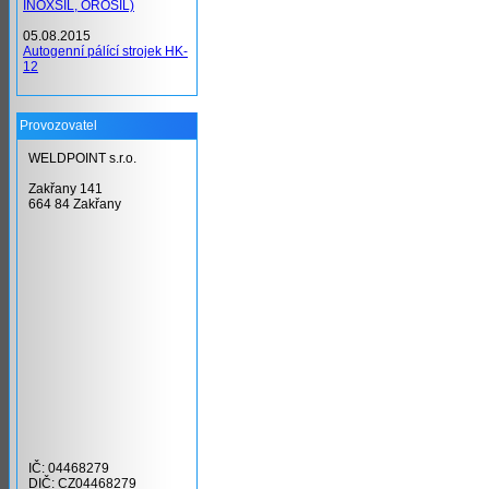
INOXSIL, OROSIL)
05.08.2015
Autogenní pálící strojek HK-
12
Provozovatel
WELDPOINT s.r.o.
Zakřany 141
664 84 Zakřany
IČ: 04468279
DIČ: CZ04468279