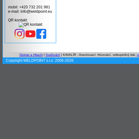
mobil: +420 732 201 981
e-mail: info@weldpoint.eu
QR kontakt:
Dolmar a Hitachi
|
Svařování
| KAVALÍR - Gravírovaní, frézování, velkoplošný tisk,
c
Copyright WELDPOINT s.r.o. 2006-2026