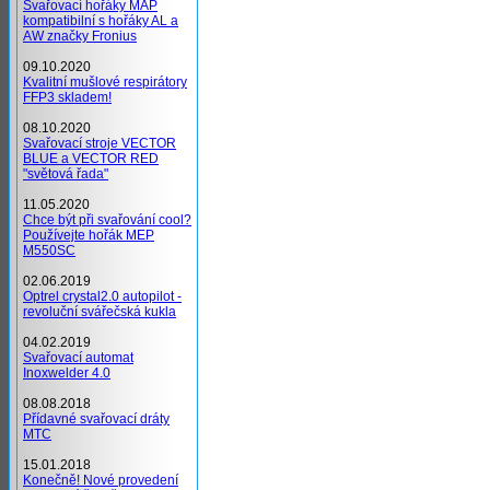
Svařovací hořáky MAP
kompatibilní s hořáky AL a
AW značky Fronius
09.10.2020
Kvalitní mušlové respirátory
FFP3 skladem!
08.10.2020
Svařovací stroje VECTOR
BLUE a VECTOR RED
"světová řada"
11.05.2020
Chce být při svařování cool?
Používejte hořák MEP
M550SC
02.06.2019
Optrel crystal2.0 autopilot -
revoluční svářečská kukla
04.02.2019
Svařovací automat
Inoxwelder 4.0
08.08.2018
Přídavné svařovací dráty
MTC
15.01.2018
Konečně! Nové provedení