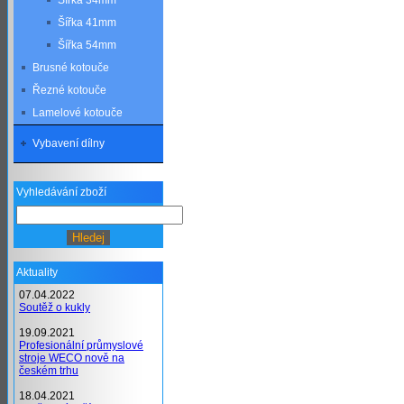
Šířka 34mm
Šířka 41mm
Šířka 54mm
Brusné kotouče
Řezné kotouče
Lamelové kotouče
Vybavení dílny
Vyhledávání zboží
Aktuality
07.04.2022
Soutěž o kukly
19.09.2021
Profesionální průmyslové
stroje WECO nově na
českém trhu
18.04.2021