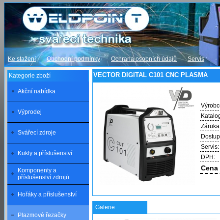
Ke stažení
Obchodní podmínky
Ochrana osobních údajů
Servis
VECTOR DIGITAL C101 CNC PLASMA
Kategorie zboží
Akční nabídka
Výrobc
Výprodej
Katalog
Záruka
Svářecí zdroje
Dostup
Servis:
Kukly a příslušenství
DPH:
Cena 
Komponenty a
příslušenství zdrojů
Hořáky a příslušenství
Galerie
Plazmové řezačky