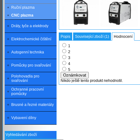
Ruční plazma
CNC plazma
Dráty, tyče a elektrody
Popis
Související zboží (1)
Hodnocení
Elektrochemické čištění
1
2
Autogenní technika
3
4
Pomůcky pro svařování
5
Polohovadla pro
svařování
Nikdo ještě tento produkt nehodnotil.
Ochranné pracovní
pomůcky
Brusné a řezné materiály
Vybavení dílny
Vyhledávání zboží