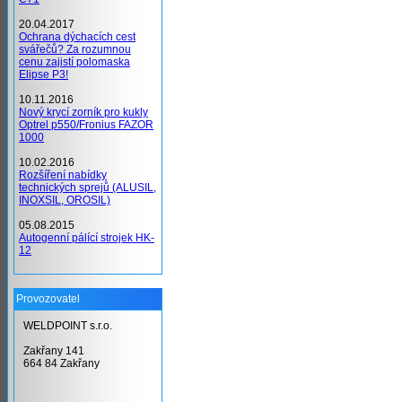
20.04.2017
Ochrana dýchacích cest
svářečů? Za rozumnou
cenu zajistí polomaska
Elipse P3!
10.11.2016
Nový krycí zorník pro kukly
Optrel p550/Fronius FAZOR
1000
10.02.2016
Rozšíření nabídky
technických sprejů (ALUSIL,
INOXSIL, OROSIL)
05.08.2015
Autogenní pálící strojek HK-
12
Provozovatel
WELDPOINT s.r.o.
Zakřany 141
664 84 Zakřany