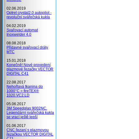
02.06.2019
Optrel crystal2.0 autopilot -
revoluční svářečská kukla
04.02.2019
Svařovací automat
Inoxwelder 4.0
08.08.2018
Přídavné svařovací dráty
MTC
15.01.2018
Konečně! Nové provedení
plazmové řezačky VECTOR
DIGITAL C41
22.08.2017
Nehořlavá tkanina do
1000°C = fireTEX®
1020.VC2.LD
05.06.2017
3M Speedglas 9002NC.
Legendární svářečská kukla
se vrací ještě lepší
01.06.2017
CNC řezaní s plazmovou
řezačkou VECTOR DIGITAL
C71