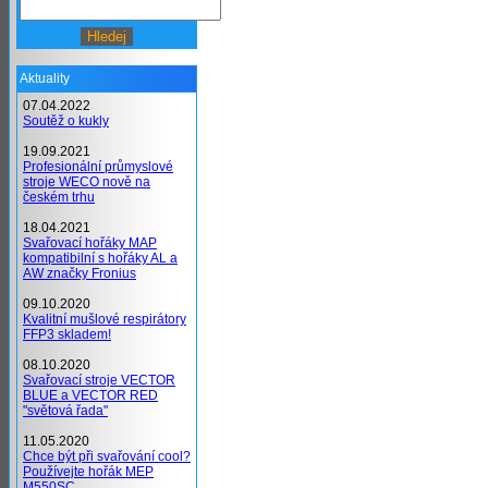
Aktuality
07.04.2022
Soutěž o kukly
19.09.2021
Profesionální průmyslové
stroje WECO nově na
českém trhu
18.04.2021
Svařovací hořáky MAP
kompatibilní s hořáky AL a
AW značky Fronius
09.10.2020
Kvalitní mušlové respirátory
FFP3 skladem!
08.10.2020
Svařovací stroje VECTOR
BLUE a VECTOR RED
"světová řada"
11.05.2020
Chce být při svařování cool?
Používejte hořák MEP
M550SC