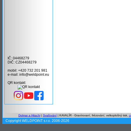
IČ: 04468279
DIČ: CZ04468279
mobil: +420 732 201 981
e-mail: info@weldpoint.eu
QR kontakt:
Dolmar a Hitachi
|
Svařování
| KAVALÍR - Gravírovaní, frézování, velkoplošný tisk,
c
Copyright WELDPOINT s.r.o. 2006-2026